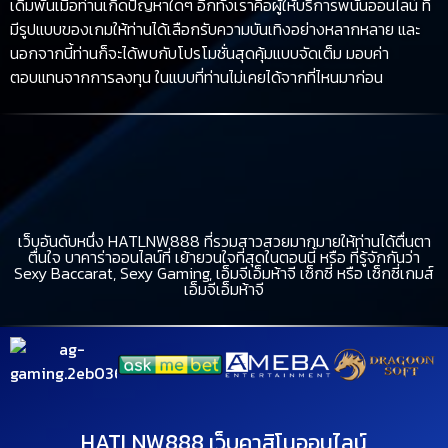
เดิมพันเมื่อท่านเกิดปัญหาใดๆ อีกทั้งเราคือผู้ให้บริการพนันออนไลน์ ที่
มีรูปแบบของเกมให้ท่านได้เลือกรับความบันเทิงอย่างหลากหลาย และ
นอกจากนี้ท่านก็จะได้พบกับโปรโมชั่นสุดคุ้มแบบจัดเต็ม มอบค่า
ตอบแทนจากการลงทุน ในแบบที่ท่านไม่เคยได้จากที่ไหนมาก่อน
เว็บอันดับหนึ่ง HATLNW888 ที่รวมสาวสวยมากมายให้ท่านได้ตื่นตา
ตื่นใจ บาคาร่าออนไลน์ที่ เย้ายวนใจที่สุดในตอนนี้ หรือ ที่รู้จักกันว่า
Sexy Baccarat, Sexy Gaming, เอ็มจีเอ็มห้าจี เซ็กซี่ หรือ เซ็กซี่เกมส์
เอ็มจีเอ็มห้าจี
HATLNW888 เว็บคาสิโนออนไลน์