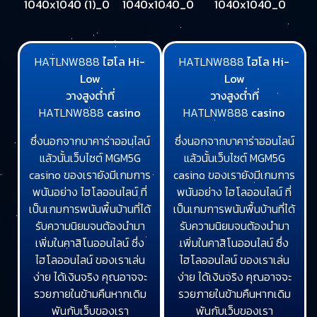
HATLNW888
ไฮโล Hi-
HATLNW888
ไฮโล Hi-
Low
Low
วางสูงต่ำที่
วางสูงต่ำที่
HATLNW888
casino
HATLNW888
casino
ซึ่งนอกจากบาคาร่าออนไลน์
ซึ่งนอกจากบาคาร่าออนไลน์
แล้วนั้นเว็บไซต์ MGM5G
แล้วนั้นเว็บไซต์ MGM5G
casino ของเรายังมีเกมการ
casino ของเรายังมีเกมการ
พนันอย่าง ไฮโลออนไลน์ ที่
พนันอย่าง ไฮโลออนไลน์ ที่
เป็นเกมการพนันพื้นบ้านที่ได้
เป็นเกมการพนันพื้นบ้านที่ได้
รับความนิยมจนต้องนำมา
รับความนิยมจนต้องนำมา
เพิ่มในคาสิโนออนไลน์ ซึ่ง
เพิ่มในคาสิโนออนไลน์ ซึ่ง
ไฮโลออนไลน์ ของเราเล่น
ไฮโลออนไลน์ ของเราเล่น
ง่าย ได้เงินจริง คุณอาจจะ
ง่าย ได้เงินจริง คุณอาจจะ
รวยภายในข้ามคืนหากเดิม
รวยภายในข้ามคืนหากเดิม
พันกับเว็บของเรา
พันกับเว็บของเรา