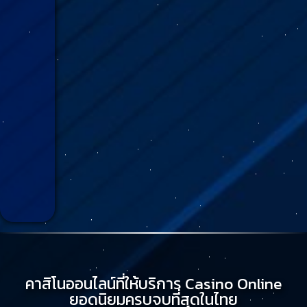
คาสิโนออนไลน์ที่ให้บริการ Casino Online
ยอดนิยมครบจบที่สุดในไทย